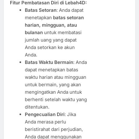
Fitur Pembatasan Diri di Lebah4D:
Batas Setoran
: Anda dapat
menetapkan
batas setoran
harian, mingguan, atau
bulanan
untuk membatasi
jumlah uang yang dapat
Anda setorkan ke akun
Anda.
Batas Waktu Bermain
: Anda
dapat menetapkan batas
waktu harian atau mingguan
untuk bermain, yang akan
mengingatkan Anda untuk
berhenti setelah waktu yang
ditentukan.
Pengecualian Diri
: Jika
Anda merasa perlu
beristirahat dari perjudian,
Anda dapat menggunakan