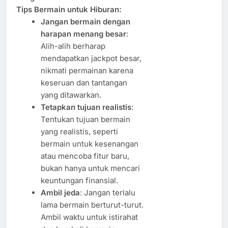
Tips Bermain untuk Hiburan:
Jangan bermain dengan
harapan menang besar
:
Alih-alih berharap
mendapatkan jackpot besar,
nikmati permainan karena
keseruan dan tantangan
yang ditawarkan.
Tetapkan tujuan realistis
:
Tentukan tujuan bermain
yang realistis, seperti
bermain untuk kesenangan
atau mencoba fitur baru,
bukan hanya untuk mencari
keuntungan finansial.
Ambil jeda
: Jangan terlalu
lama bermain berturut-turut.
Ambil waktu untuk istirahat