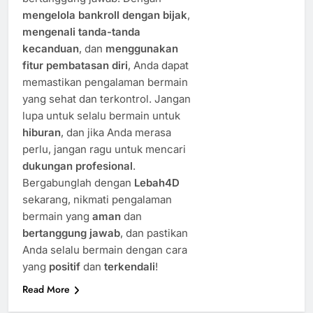
mengelola bankroll dengan bijak
,
mengenali tanda-tanda
kecanduan
, dan
menggunakan
fitur pembatasan diri
, Anda dapat
memastikan pengalaman bermain
yang sehat dan terkontrol. Jangan
lupa untuk selalu bermain untuk
hiburan
, dan jika Anda merasa
perlu, jangan ragu untuk mencari
dukungan profesional
.
Bergabunglah dengan
Lebah4D
sekarang, nikmati pengalaman
bermain yang
aman
dan
bertanggung jawab
, dan pastikan
Anda selalu bermain dengan cara
yang
positif
dan
terkendali
!
Read More