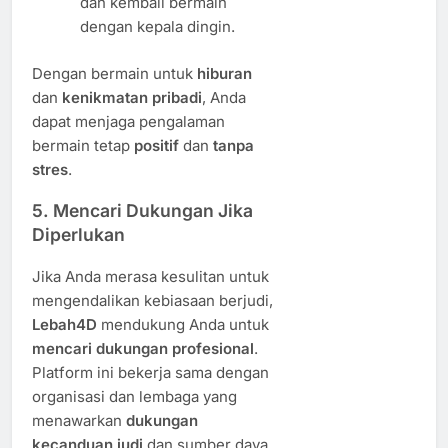
dan kembali bermain
dengan kepala dingin.
Dengan bermain untuk
hiburan
dan
kenikmatan pribadi
, Anda
dapat menjaga pengalaman
bermain tetap
positif
dan
tanpa
stres
.
5.
Mencari Dukungan Jika
Diperlukan
Jika Anda merasa kesulitan untuk
mengendalikan kebiasaan berjudi,
Lebah4D
mendukung Anda untuk
mencari dukungan profesional
.
Platform ini bekerja sama dengan
organisasi dan lembaga yang
menawarkan
dukungan
kecanduan judi
dan sumber daya