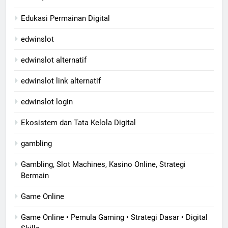
Edukasi Permainan Digital
edwinslot
edwinslot alternatif
edwinslot link alternatif
edwinslot login
Ekosistem dan Tata Kelola Digital
gambling
Gambling, Slot Machines, Kasino Online, Strategi
Bermain
Game Online
Game Online • Pemula Gaming • Strategi Dasar • Digital