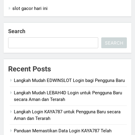
slot gacor hari ini
Search
SEARCH
Recent Posts
Langkah Mudah EDWINSLOT Login bagi Pengguna Baru
Langkah Mudah LEBAH4D Login untuk Pengguna Baru
secara Aman dan Terarah
Langkah Login KAYA787 untuk Pengguna Baru secara
Aman dan Terarah
Panduan Memastikan Data Login KAYA787 Telah