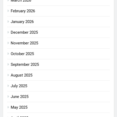
March 2026
February 2026
January 2026
December 2025
November 2025
October 2025
September 2025
August 2025
July 2025
June 2025
May 2025