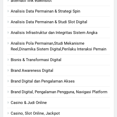
alternatif link edwinslot
Analisis Data Permainan & Strategi Spin
Analisis Data Permainan & Studi Slot Digital
Analisis Infrastruktur dan Integritas Sistem Angka
Analisis Pola Permainan,Studi Mekanisme
Reel,Dinamika Sistem Digital,Perilaku Interaksi Pemain
Bisnis & Transformasi Digital
Brand Awareness Digital
Brand Digital dan Pengalaman Akses
Brand Digital, Pengalaman Pengguna, Navigasi Platform
Casino & Judi Online
Casino, Slot Online, Jackpot