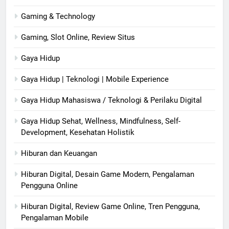
Gaming & Technology
Gaming, Slot Online, Review Situs
Gaya Hidup
Gaya Hidup | Teknologi | Mobile Experience
Gaya Hidup Mahasiswa / Teknologi & Perilaku Digital
Gaya Hidup Sehat, Wellness, Mindfulness, Self-
Development, Kesehatan Holistik
Hiburan dan Keuangan
Hiburan Digital, Desain Game Modern, Pengalaman
Pengguna Online
Hiburan Digital, Review Game Online, Tren Pengguna,
Pengalaman Mobile