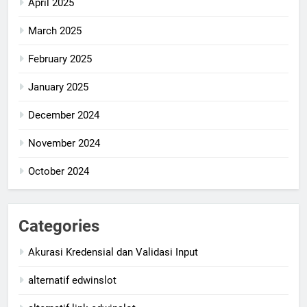
April 2025
March 2025
February 2025
January 2025
December 2024
November 2024
October 2024
Categories
Akurasi Kredensial dan Validasi Input
alternatif edwinslot