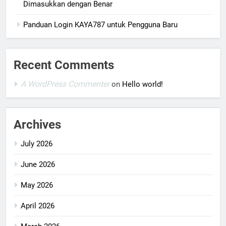
Dimasukkan dengan Benar
Panduan Login KAYA787 untuk Pengguna Baru
Recent Comments
A WordPress Commenter
on
Hello world!
Archives
July 2026
June 2026
May 2026
April 2026