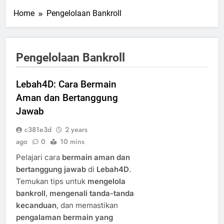
Home
Pengelolaan Bankroll
Pengelolaan Bankroll
Lebah4D: Cara Bermain
Aman dan Bertanggung
Jawab
c381e3d
2 years
ago
0
10 mins
Pelajari cara
bermain aman dan
bertanggung jawab
di
Lebah4D
.
Temukan tips untuk
mengelola
bankroll
,
mengenali tanda-tanda
kecanduan
, dan memastikan
pengalaman bermain yang