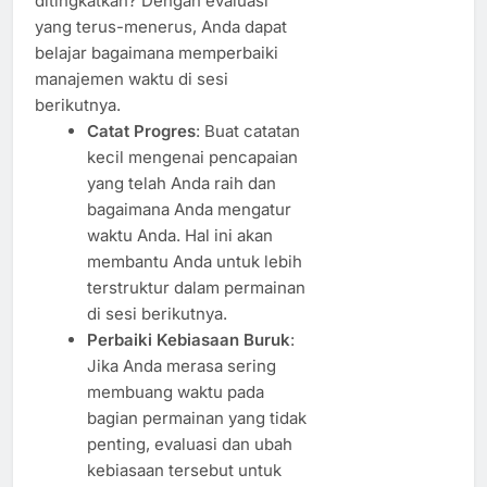
ditingkatkan? Dengan evaluasi
yang terus-menerus, Anda dapat
belajar bagaimana memperbaiki
manajemen waktu di sesi
berikutnya.
Catat Progres
: Buat catatan
kecil mengenai pencapaian
yang telah Anda raih dan
bagaimana Anda mengatur
waktu Anda. Hal ini akan
membantu Anda untuk lebih
terstruktur dalam permainan
di sesi berikutnya.
Perbaiki Kebiasaan Buruk
:
Jika Anda merasa sering
membuang waktu pada
bagian permainan yang tidak
penting, evaluasi dan ubah
kebiasaan tersebut untuk