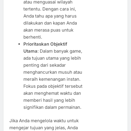
atau menguasai wilayah
tertentu. Dengan cara ini,
Anda tahu apa yang harus
dilakukan dan kapan Anda
akan merasa puas untuk
berhenti.
Prioritaskan Objektif
Utama
: Dalam banyak game,
ada tujuan utama yang lebih
penting dari sekadar
menghancurkan musuh atau
meraih kemenangan instan.
Fokus pada objektif tersebut
akan menghemat waktu dan
memberi hasil yang lebih
signifikan dalam permainan.
Jika Anda mengelola waktu untuk
mengejar tujuan yang jelas, Anda