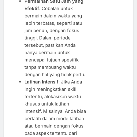
Permainan Satu Jam yang
Efektif
: Cobalah untuk
bermain dalam waktu yang
lebih terbatas, seperti satu
jam penuh, dengan fokus
tinggi. Dalam periode
tersebut, pastikan Anda
hanya bermain untuk
mencapai tujuan spesifik
tanpa membuang waktu
dengan hal yang tidak perlu.
Latihan Intensif
: Jika Anda
ingin meningkatkan skill
tertentu, alokasikan waktu
khusus untuk latihan
intensif. Misalnya, Anda bisa
berlatih dalam mode latihan
atau bermain dengan fokus
pada aspek tertentu dari