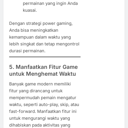
permainan yang ingin Anda
kuasai.
Dengan strategi power gaming,
Anda bisa meningkatkan
kemampuan dalam waktu yang
lebih singkat dan tetap mengontrol
durasi permainan.
5. Manfaatkan Fitur Game
untuk Menghemat Waktu
Banyak game modern memiliki
fitur yang dirancang untuk
mempermudah pemain mengatur
waktu, seperti auto-play, skip, atau
fast-forward. Manfaatkan fitur ini
untuk mengurangi waktu yang
dihabiskan pada aktivitas yang