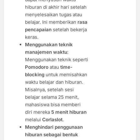
hiburan di akhir hari setelah
menyelesaikan tugas atau
belajar. Ini memberikan
rasa
pencapaian
setelah bekerja
keras.
Menggunakan teknik
manajemen waktu
:
Menggunakan teknik seperti
Pomodoro
atau
time-
blocking
untuk memisahkan
waktu belajar dan hiburan.
Misalnya, setelah sesi
belajar selama 25 menit,
mahasiswa bisa memberi
diri mereka
5 menit hiburan
melalui
Corlaslot
.
Menghindari penggunaan
hiburan sebagai bentuk