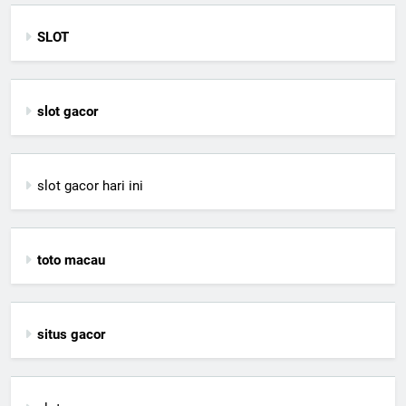
SLOT
slot gacor
slot gacor hari ini
toto macau
situs gacor