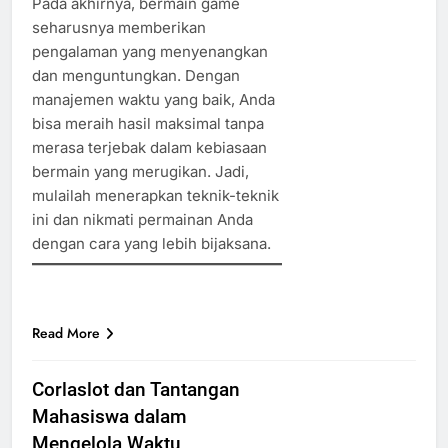
Pada akhirnya, bermain game
seharusnya memberikan
pengalaman yang menyenangkan
dan menguntungkan. Dengan
manajemen waktu yang baik, Anda
bisa meraih hasil maksimal tanpa
merasa terjebak dalam kebiasaan
bermain yang merugikan. Jadi,
mulailah menerapkan teknik-teknik
ini dan nikmati permainan Anda
dengan cara yang lebih bijaksana.
Read More
Corlaslot dan Tantangan
Mahasiswa dalam
Mengelola Waktu