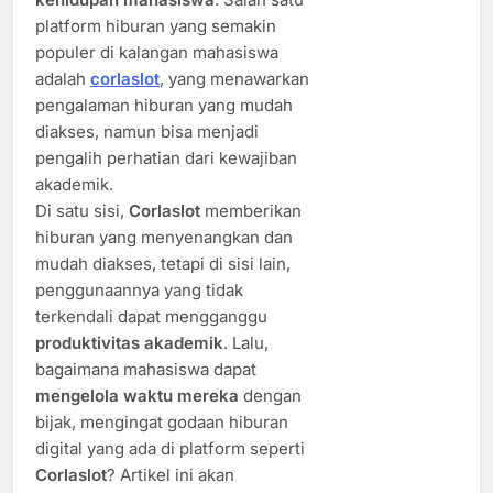
platform hiburan yang semakin
populer di kalangan mahasiswa
adalah
corlaslot
, yang menawarkan
pengalaman hiburan yang mudah
diakses, namun bisa menjadi
pengalih perhatian dari kewajiban
akademik.
Di satu sisi,
Corlaslot
memberikan
hiburan yang menyenangkan dan
mudah diakses, tetapi di sisi lain,
penggunaannya yang tidak
terkendali dapat mengganggu
produktivitas akademik
. Lalu,
bagaimana mahasiswa dapat
mengelola waktu mereka
dengan
bijak, mengingat godaan hiburan
digital yang ada di platform seperti
Corlaslot
? Artikel ini akan