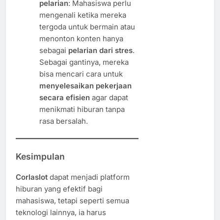
pelarian
: Mahasiswa perlu
mengenali ketika mereka
tergoda untuk bermain atau
menonton konten hanya
sebagai
pelarian dari stres
.
Sebagai gantinya, mereka
bisa mencari cara untuk
menyelesaikan pekerjaan
secara efisien
agar dapat
menikmati hiburan tanpa
rasa bersalah.
Kesimpulan
Corlaslot
dapat menjadi platform
hiburan yang efektif bagi
mahasiswa, tetapi seperti semua
teknologi lainnya, ia harus