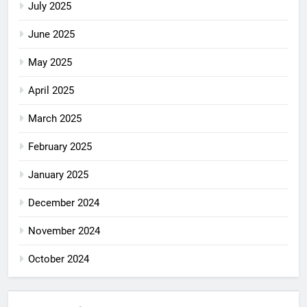
July 2025
June 2025
May 2025
April 2025
March 2025
February 2025
January 2025
December 2024
November 2024
October 2024