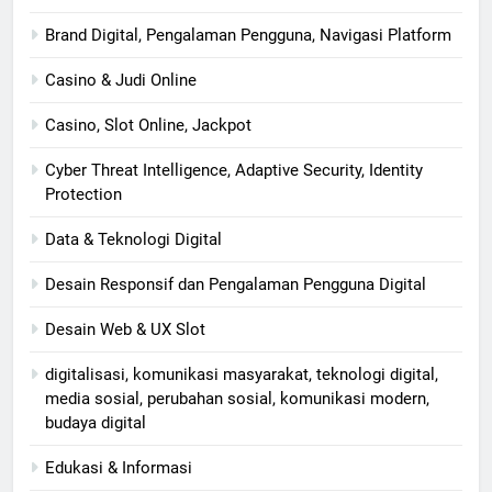
Brand Digital, Pengalaman Pengguna, Navigasi Platform
Casino & Judi Online
Casino, Slot Online, Jackpot
Cyber Threat Intelligence, Adaptive Security, Identity
Protection
Data & Teknologi Digital
Desain Responsif dan Pengalaman Pengguna Digital
Desain Web & UX Slot
digitalisasi, komunikasi masyarakat, teknologi digital,
media sosial, perubahan sosial, komunikasi modern,
budaya digital
Edukasi & Informasi