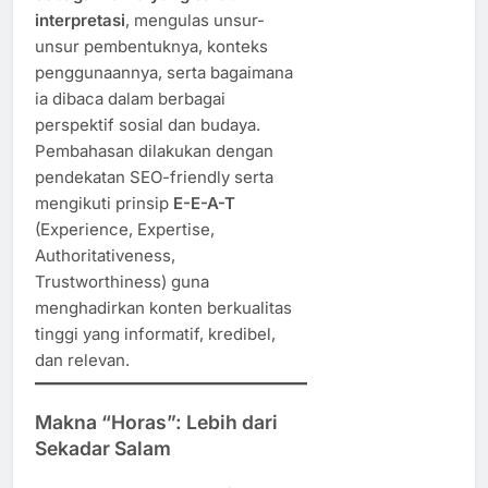
interpretasi
, mengulas unsur-
unsur pembentuknya, konteks
penggunaannya, serta bagaimana
ia dibaca dalam berbagai
perspektif sosial dan budaya.
Pembahasan dilakukan dengan
pendekatan SEO-friendly serta
mengikuti prinsip
E-E-A-T
(Experience, Expertise,
Authoritativeness,
Trustworthiness) guna
menghadirkan konten berkualitas
tinggi yang informatif, kredibel,
dan relevan.
Makna “Horas”: Lebih dari
Sekadar Salam