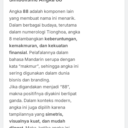
Angka
88
adalah komponen lain
yang membuat nama ini menarik.
Dalam berbagai budaya, terutama
dalam numerologi Tionghoa, angka
8 melambangkan
keberuntungan,
kemakmuran, dan kekuatan
finansial
. Pelafalannya dalam
bahasa Mandarin serupa dengan
kata “makmur”, sehingga angka ini
sering digunakan dalam dunia
bisnis dan branding.
Jika digandakan menjadi “88”,
makna positifnya diyakini berlipat
ganda. Dalam konteks modern,
angka ini juga dipilih karena
tampilannya yang
simetris,
visualnya kuat, dan mudah
diingat
. Maka, ketika angka ini