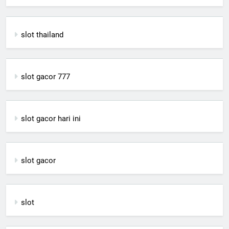
slot thailand
slot gacor 777
slot gacor hari ini
slot gacor
slot