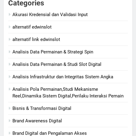
Categories
Akurasi Kredensial dan Validasi Input
alternatif edwinslot
alternatif link edwinslot
Analisis Data Permainan & Strategi Spin
Analisis Data Permainan & Studi Slot Digital
Analisis Infrastruktur dan Integritas Sistem Angka
Analisis Pola Permainan,Studi Mekanisme
Reel,Dinamika Sistem Digital,Perilaku Interaksi Pemain
Bisnis & Transformasi Digital
Brand Awareness Digital
Brand Digital dan Pengalaman Akses