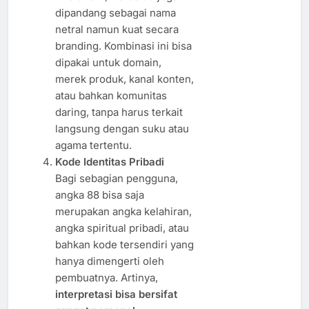
dipandang sebagai nama
netral namun kuat secara
branding. Kombinasi ini bisa
dipakai untuk domain,
merek produk, kanal konten,
atau bahkan komunitas
daring, tanpa harus terkait
langsung dengan suku atau
agama tertentu.
Kode Identitas Pribadi
Bagi sebagian pengguna,
angka 88 bisa saja
merupakan angka kelahiran,
angka spiritual pribadi, atau
bahkan kode tersendiri yang
hanya dimengerti oleh
pembuatnya. Artinya,
interpretasi bisa bersifat