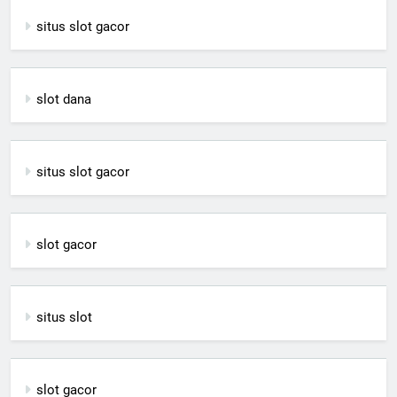
situs slot gacor
slot dana
situs slot gacor
slot gacor
situs slot
slot gacor