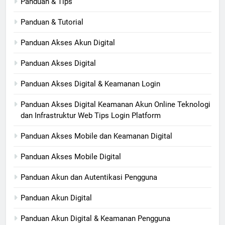
Panduan & Tips
Panduan & Tutorial
Panduan Akses Akun Digital
Panduan Akses Digital
Panduan Akses Digital & Keamanan Login
Panduan Akses Digital Keamanan Akun Online Teknologi
dan Infrastruktur Web Tips Login Platform
Panduan Akses Mobile dan Keamanan Digital
Panduan Akses Mobile Digital
Panduan Akun dan Autentikasi Pengguna
Panduan Akun Digital
Panduan Akun Digital & Keamanan Pengguna