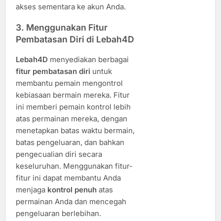
akses sementara ke akun Anda.
3.
Menggunakan Fitur
Pembatasan Diri di Lebah4D
Lebah4D
menyediakan berbagai
fitur pembatasan diri
untuk
membantu pemain mengontrol
kebiasaan bermain mereka. Fitur
ini memberi pemain kontrol lebih
atas permainan mereka, dengan
menetapkan batas waktu bermain,
batas pengeluaran, dan bahkan
pengecualian diri secara
keseluruhan. Menggunakan fitur-
fitur ini dapat membantu Anda
menjaga
kontrol penuh
atas
permainan Anda dan mencegah
pengeluaran berlebihan.