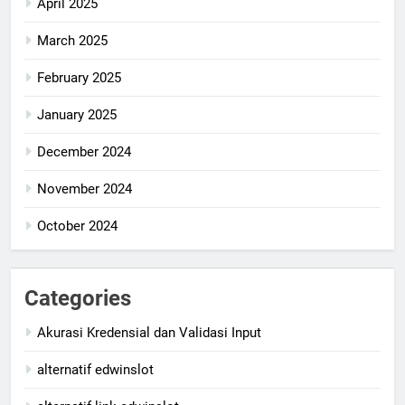
April 2025
March 2025
February 2025
January 2025
December 2024
November 2024
October 2024
Categories
Akurasi Kredensial dan Validasi Input
alternatif edwinslot