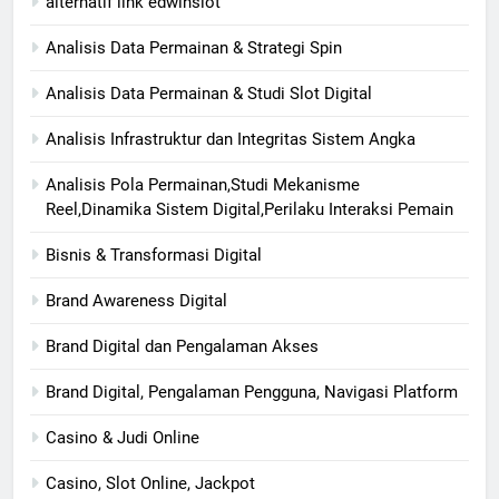
alternatif link edwinslot
Analisis Data Permainan & Strategi Spin
Analisis Data Permainan & Studi Slot Digital
Analisis Infrastruktur dan Integritas Sistem Angka
Analisis Pola Permainan,Studi Mekanisme
Reel,Dinamika Sistem Digital,Perilaku Interaksi Pemain
Bisnis & Transformasi Digital
Brand Awareness Digital
Brand Digital dan Pengalaman Akses
Brand Digital, Pengalaman Pengguna, Navigasi Platform
Casino & Judi Online
Casino, Slot Online, Jackpot