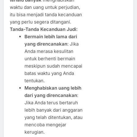
waktu dan uang untuk perjudian,
itu bisa menjadi tanda kecanduan
yang perlu segera ditangani.
Tanda-Tanda Kecanduan Judi:
Bermain lebih lama dari
yang direncanakan
: Jika
Anda merasa kesulitan
untuk berhenti bermain
meskipun sudah mencapai
batas waktu yang Anda
tentukan.
Menghabiskan uang lebih
dari yang direncanakan
:
Jika Anda terus bertaruh
lebih banyak dari anggaran
yang telah ditentukan, atau
mencoba mengejar
kerugian.