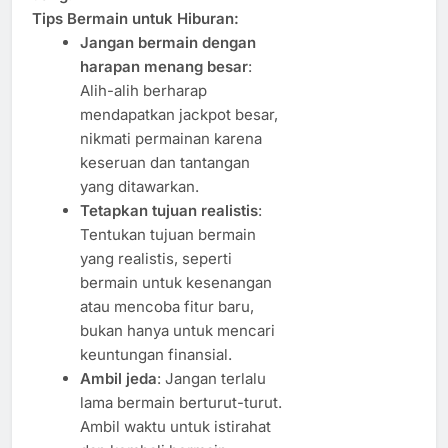
Tips Bermain untuk Hiburan:
Jangan bermain dengan
harapan menang besar
:
Alih-alih berharap
mendapatkan jackpot besar,
nikmati permainan karena
keseruan dan tantangan
yang ditawarkan.
Tetapkan tujuan realistis
:
Tentukan tujuan bermain
yang realistis, seperti
bermain untuk kesenangan
atau mencoba fitur baru,
bukan hanya untuk mencari
keuntungan finansial.
Ambil jeda
: Jangan terlalu
lama bermain berturut-turut.
Ambil waktu untuk istirahat