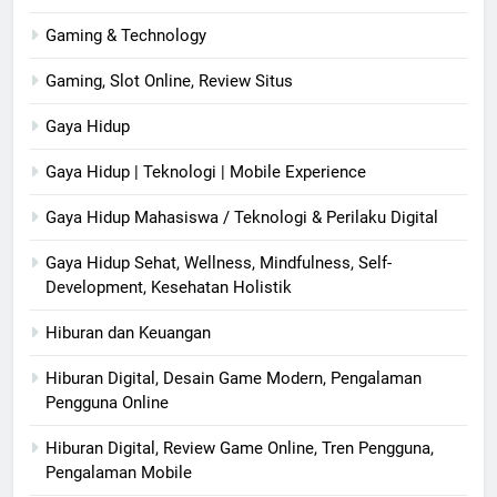
Gaming & Technology
Gaming, Slot Online, Review Situs
Gaya Hidup
Gaya Hidup | Teknologi | Mobile Experience
Gaya Hidup Mahasiswa / Teknologi & Perilaku Digital
Gaya Hidup Sehat, Wellness, Mindfulness, Self-
Development, Kesehatan Holistik
Hiburan dan Keuangan
Hiburan Digital, Desain Game Modern, Pengalaman
Pengguna Online
Hiburan Digital, Review Game Online, Tren Pengguna,
Pengalaman Mobile