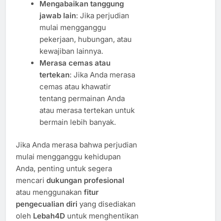
Mengabaikan tanggung
jawab lain
: Jika perjudian
mulai mengganggu
pekerjaan, hubungan, atau
kewajiban lainnya.
Merasa cemas atau
tertekan
: Jika Anda merasa
cemas atau khawatir
tentang permainan Anda
atau merasa tertekan untuk
bermain lebih banyak.
Jika Anda merasa bahwa perjudian
mulai mengganggu kehidupan
Anda, penting untuk segera
mencari
dukungan profesional
atau menggunakan
fitur
pengecualian diri
yang disediakan
oleh
Lebah4D
untuk menghentikan