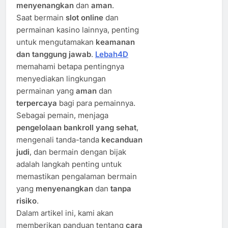
menyenangkan
dan
aman
.
Saat bermain
slot online
dan
permainan kasino lainnya, penting
untuk mengutamakan
keamanan
dan tanggung jawab
.
Lebah4D
memahami betapa pentingnya
menyediakan lingkungan
permainan yang
aman
dan
terpercaya
bagi para pemainnya.
Sebagai pemain, menjaga
pengelolaan bankroll yang sehat
,
mengenali tanda-tanda
kecanduan
judi
, dan bermain dengan bijak
adalah langkah penting untuk
memastikan pengalaman bermain
yang
menyenangkan
dan
tanpa
risiko
.
Dalam artikel ini, kami akan
memberikan panduan tentang
cara