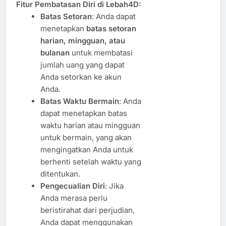
Fitur Pembatasan Diri di Lebah4D:
Batas Setoran
: Anda dapat
menetapkan
batas setoran
harian, mingguan, atau
bulanan
untuk membatasi
jumlah uang yang dapat
Anda setorkan ke akun
Anda.
Batas Waktu Bermain
: Anda
dapat menetapkan batas
waktu harian atau mingguan
untuk bermain, yang akan
mengingatkan Anda untuk
berhenti setelah waktu yang
ditentukan.
Pengecualian Diri
: Jika
Anda merasa perlu
beristirahat dari perjudian,
Anda dapat menggunakan