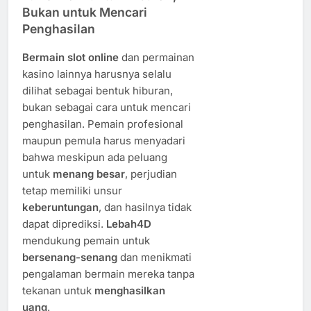
Bukan untuk Mencari
Penghasilan
Bermain slot online
dan permainan
kasino lainnya harusnya selalu
dilihat sebagai bentuk hiburan,
bukan sebagai cara untuk mencari
penghasilan. Pemain profesional
maupun pemula harus menyadari
bahwa meskipun ada peluang
untuk
menang besar
, perjudian
tetap memiliki unsur
keberuntungan
, dan hasilnya tidak
dapat diprediksi.
Lebah4D
mendukung pemain untuk
bersenang-senang
dan menikmati
pengalaman bermain mereka tanpa
tekanan untuk
menghasilkan
uang
.