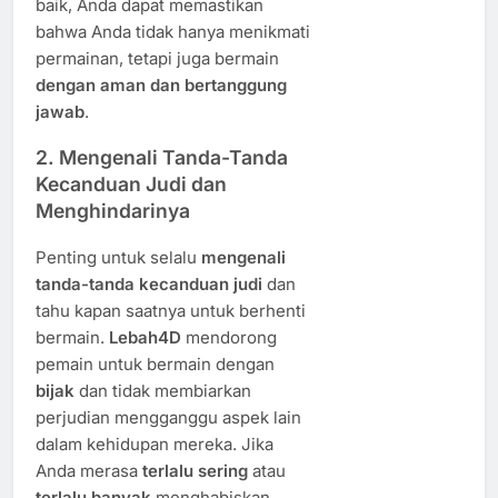
baik, Anda dapat memastikan
bahwa Anda tidak hanya menikmati
permainan, tetapi juga bermain
dengan aman dan bertanggung
jawab
.
2.
Mengenali Tanda-Tanda
Kecanduan Judi dan
Menghindarinya
Penting untuk selalu
mengenali
tanda-tanda kecanduan judi
dan
tahu kapan saatnya untuk berhenti
bermain.
Lebah4D
mendorong
pemain untuk bermain dengan
bijak
dan tidak membiarkan
perjudian mengganggu aspek lain
dalam kehidupan mereka. Jika
Anda merasa
terlalu sering
atau
terlalu banyak
menghabiskan