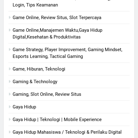
Login, Tips Keamanan
Game Online, Review Situs, Slot Terpercaya
Game Online,Manajemen Waktu,Gaya Hidup
Digital,Kesehatan & Produktivitas
Game Strategy, Player Improvement, Gaming Mindset,
Esports Learning, Tactical Gaming
Game, Hiburan, Teknologi
Gaming & Technology
Gaming, Slot Online, Review Situs
Gaya Hidup
Gaya Hidup | Teknologi | Mobile Experience
Gaya Hidup Mahasiswa / Teknologi & Perilaku Digital