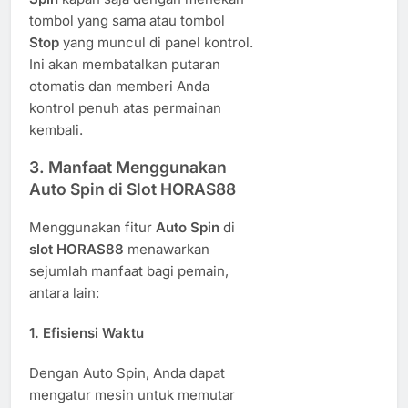
tombol yang sama atau tombol
Stop
yang muncul di panel kontrol.
Ini akan membatalkan putaran
otomatis dan memberi Anda
kontrol penuh atas permainan
kembali.
3. Manfaat Menggunakan
Auto Spin di Slot HORAS88
Menggunakan fitur
Auto Spin
di
slot HORAS88
menawarkan
sejumlah manfaat bagi pemain,
antara lain:
1. Efisiensi Waktu
Dengan Auto Spin, Anda dapat
mengatur mesin untuk memutar