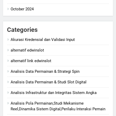
October 2024
Categories
Akurasi Kredensial dan Validasi Input
alternatif edwinslot
alternatif link edwinslot
Analisis Data Permainan & Strategi Spin
Analisis Data Permainan & Studi Slot Digital
Analisis Infrastruktur dan Integritas Sistem Angka
Analisis Pola Permainan,Studi Mekanisme
Reel,Dinamika Sistem Digital,Perilaku Interaksi Pemain