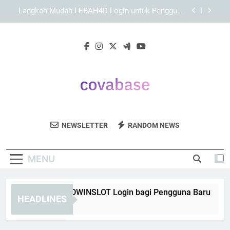
Skip
Langkah Login KAYA787 untuk Pengguna Baru
to
secara Aman dan Terarah
content
Panduan Memastikan Data Login KAYA787 Telah
Dimasukkan dengan Benar
Langkah Mudah EDWINSLOT Login bagi
Pengguna Baru
Langkah Mudah LEBAH4D Login untuk Pengguna
Baru secara Aman dan Terarah
Langkah Login KAYA787 untuk Pengguna Baru
secara Aman dan Terarah
Covabase
Dapatkan Solusi Database Dan Analisis
Panduan Memastikan Data Login KAYA787 Telah
NEWSLETTER
RANDOM NEWS
Dimasukkan dengan Benar
Data Dari Covabase. Teknologi Yang
Membantu Anda Mengambil Keputusan
MENU
Yang Tepat.
angkah Mudah EDWINSLOT Login bagi Pengguna Baru
L
HEADLINES
Weeks Ago
2