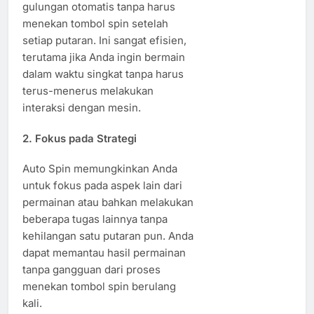
gulungan otomatis tanpa harus
menekan tombol spin setelah
setiap putaran. Ini sangat efisien,
terutama jika Anda ingin bermain
dalam waktu singkat tanpa harus
terus-menerus melakukan
interaksi dengan mesin.
2. Fokus pada Strategi
Auto Spin memungkinkan Anda
untuk fokus pada aspek lain dari
permainan atau bahkan melakukan
beberapa tugas lainnya tanpa
kehilangan satu putaran pun. Anda
dapat memantau hasil permainan
tanpa gangguan dari proses
menekan tombol spin berulang
kali.