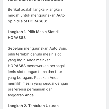
Berikut adalah langkah-langkah
mudah untuk menggunakan
Auto
Spin
di
slot HORAS88
:
Langkah 1: Pilih Mesin Slot di
HORAS88
Sebelum menggunakan Auto Spin,
pilih terlebih dahulu mesin slot
yang ingin Anda mainkan.
HORAS88
menawarkan berbagai
jenis slot dengan tema dan fitur
yang beragam. Pastikan Anda
memilih mesin yang sesuai dengan
preferensi permainan dan
anggaran Anda.
Langkah 2: Tentukan Ukuran