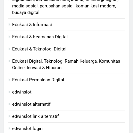
media sosial, perubahan sosial, komunikasi modern,
budaya digital
Edukasi & Informasi
Edukasi & Keamanan Digital
Edukasi & Teknologi Digital
Edukasi Digital, Teknologi Ramah Keluarga, Komunitas
Online, Inovasi & Hiburan
Edukasi Permainan Digital
edwinslot
edwinslot alternatif
edwinslot link alternatif
edwinslot login