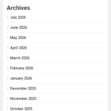
Archives
July 2026
June 2026
May 2026
April 2026
March 2026
February 2026
January 2026
December 2025
November 2025
October 2025