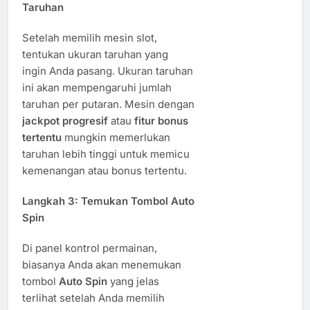
Taruhan
Setelah memilih mesin slot,
tentukan ukuran taruhan yang
ingin Anda pasang. Ukuran taruhan
ini akan mempengaruhi jumlah
taruhan per putaran. Mesin dengan
jackpot progresif
atau
fitur bonus
tertentu
mungkin memerlukan
taruhan lebih tinggi untuk memicu
kemenangan atau bonus tertentu.
Langkah 3: Temukan Tombol Auto
Spin
Di panel kontrol permainan,
biasanya Anda akan menemukan
tombol
Auto Spin
yang jelas
terlihat setelah Anda memilih