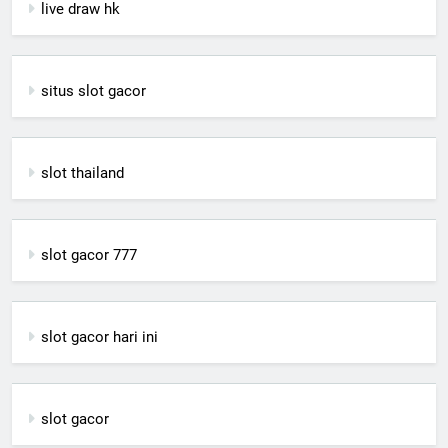
live draw hk
situs slot gacor
slot thailand
slot gacor 777
slot gacor hari ini
slot gacor