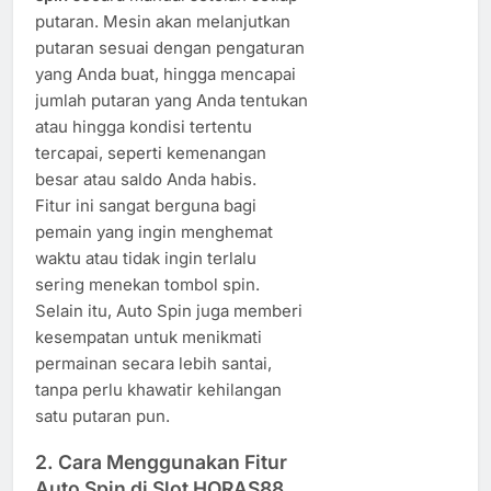
putaran. Mesin akan melanjutkan
putaran sesuai dengan pengaturan
yang Anda buat, hingga mencapai
jumlah putaran yang Anda tentukan
atau hingga kondisi tertentu
tercapai, seperti kemenangan
besar atau saldo Anda habis.
Fitur ini sangat berguna bagi
pemain yang ingin menghemat
waktu atau tidak ingin terlalu
sering menekan tombol spin.
Selain itu, Auto Spin juga memberi
kesempatan untuk menikmati
permainan secara lebih santai,
tanpa perlu khawatir kehilangan
satu putaran pun.
2. Cara Menggunakan Fitur
Auto Spin di Slot HORAS88