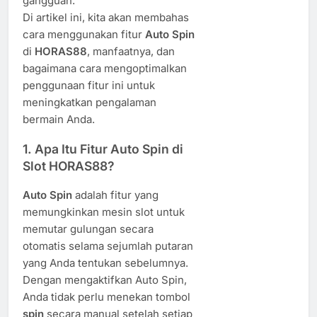
gangguan.
Di artikel ini, kita akan membahas
cara menggunakan fitur
Auto Spin
di
HORAS88
, manfaatnya, dan
bagaimana cara mengoptimalkan
penggunaan fitur ini untuk
meningkatkan pengalaman
bermain Anda.
1. Apa Itu Fitur Auto Spin di
Slot HORAS88?
Auto Spin
adalah fitur yang
memungkinkan mesin slot untuk
memutar gulungan secara
otomatis selama sejumlah putaran
yang Anda tentukan sebelumnya.
Dengan mengaktifkan Auto Spin,
Anda tidak perlu menekan tombol
spin
secara manual setelah setiap