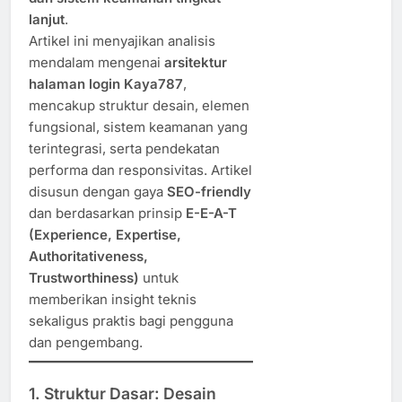
lanjut
.
Artikel ini menyajikan analisis
mendalam mengenai
arsitektur
halaman login Kaya787
,
mencakup struktur desain, elemen
fungsional, sistem keamanan yang
terintegrasi, serta pendekatan
performa dan responsivitas. Artikel
disusun dengan gaya
SEO-friendly
dan berdasarkan prinsip
E-E-A-T
(Experience, Expertise,
Authoritativeness,
Trustworthiness)
untuk
memberikan insight teknis
sekaligus praktis bagi pengguna
dan pengembang.
1. Struktur Dasar: Desain