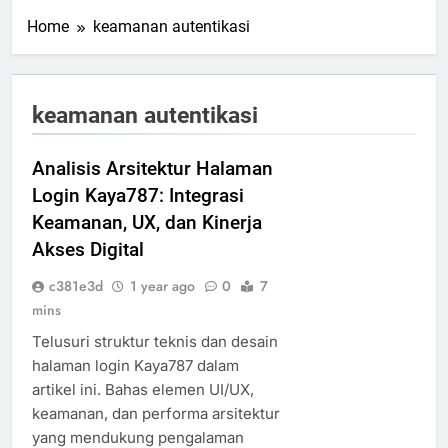
Home
keamanan autentikasi
keamanan autentikasi
Analisis Arsitektur Halaman
Login Kaya787: Integrasi
Keamanan, UX, dan Kinerja
Akses Digital
c381e3d
1 year ago
0
7
mins
Telusuri struktur teknis dan desain
halaman login Kaya787 dalam
artikel ini. Bahas elemen UI/UX,
keamanan, dan performa arsitektur
yang mendukung pengalaman