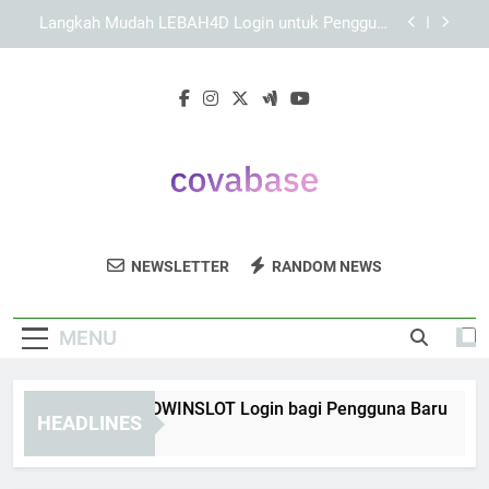
Skip
Langkah Login KAYA787 untuk Pengguna Baru
to
secara Aman dan Terarah
content
Panduan Memastikan Data Login KAYA787 Telah
Dimasukkan dengan Benar
Langkah Mudah EDWINSLOT Login bagi
Pengguna Baru
Langkah Mudah LEBAH4D Login untuk Pengguna
Baru secara Aman dan Terarah
Langkah Login KAYA787 untuk Pengguna Baru
secara Aman dan Terarah
Covabase
Dapatkan Solusi Database Dan Analisis
Panduan Memastikan Data Login KAYA787 Telah
NEWSLETTER
RANDOM NEWS
Dimasukkan dengan Benar
Data Dari Covabase. Teknologi Yang
Membantu Anda Mengambil Keputusan
MENU
Yang Tepat.
ngkah Mudah EDWINSLOT Login bagi Pengguna Baru
La
HEADLINES
eeks Ago
3 