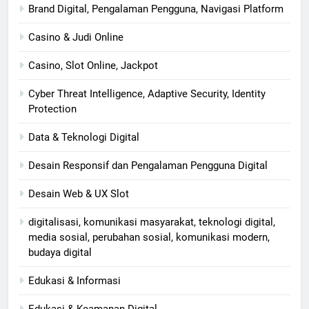
Brand Digital, Pengalaman Pengguna, Navigasi Platform
Casino & Judi Online
Casino, Slot Online, Jackpot
Cyber Threat Intelligence, Adaptive Security, Identity
Protection
Data & Teknologi Digital
Desain Responsif dan Pengalaman Pengguna Digital
Desain Web & UX Slot
digitalisasi, komunikasi masyarakat, teknologi digital,
media sosial, perubahan sosial, komunikasi modern,
budaya digital
Edukasi & Informasi