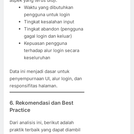
aspek yang terus diuji:
Waktu yang dibutuhkan
pengguna untuk login
Tingkat kesalahan input
Tingkat abandon (pengguna
gagal login dan keluar)
Kepuasan pengguna
terhadap alur login secara
keseluruhan
Data ini menjadi dasar untuk
penyempurnaan UI, alur login, dan
responsifitas halaman.
6. Rekomendasi dan Best
Practice
Dari analisis ini, berikut adalah
praktik terbaik yang dapat diambil