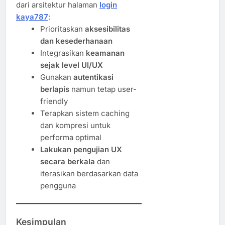
dari arsitektur halaman
login
kaya787
:
Prioritaskan
aksesibilitas
dan kesederhanaan
Integrasikan
keamanan
sejak level UI/UX
Gunakan
autentikasi
berlapis
namun tetap user-
friendly
Terapkan sistem caching
dan kompresi untuk
performa optimal
Lakukan pengujian UX
secara berkala
dan
iterasikan berdasarkan data
pengguna
Kesimpulan