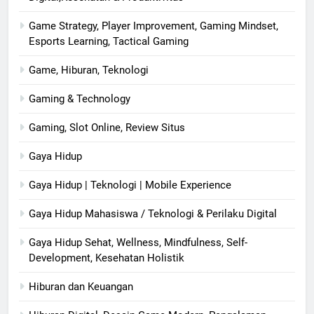
Game Strategy, Player Improvement, Gaming Mindset,
Esports Learning, Tactical Gaming
Game, Hiburan, Teknologi
Gaming & Technology
Gaming, Slot Online, Review Situs
Gaya Hidup
Gaya Hidup | Teknologi | Mobile Experience
Gaya Hidup Mahasiswa / Teknologi & Perilaku Digital
Gaya Hidup Sehat, Wellness, Mindfulness, Self-
Development, Kesehatan Holistik
Hiburan dan Keuangan