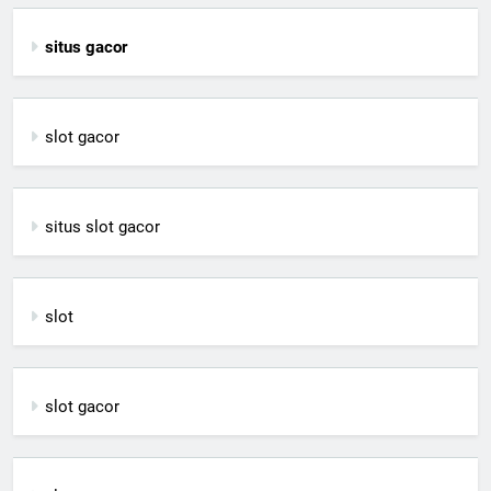
situs gacor
slot gacor
situs slot gacor
slot
slot gacor