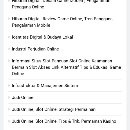
Hiburan Digital, Desain Game Modern, Pengalaman
Pengguna Online
Hiburan Digital, Review Game Online, Tren Pengguna,
Pengalaman Mobile
Identitas Digital & Budaya Lokal
Industri Perjudian Online
Informasi Situs Slot Panduan Slot Online Keamanan
Bermain Slot Akses Link Alternatif Tips & Edukasi Game
Online
Infrastruktur & Manajemen Sistem
Judi Online
Judi Online, Slot Online, Strategi Permainan
Judi Online, Slot Online, Tips & Trik, Permainan Kasino