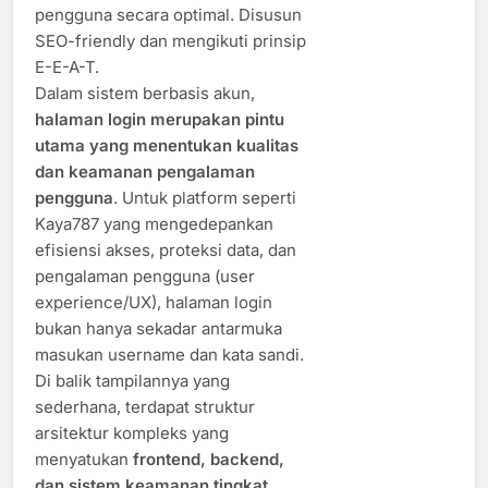
pengguna secara optimal. Disusun
SEO-friendly dan mengikuti prinsip
E-E-A-T.
Dalam sistem berbasis akun,
halaman login merupakan pintu
utama yang menentukan kualitas
dan keamanan pengalaman
pengguna
. Untuk platform seperti
Kaya787 yang mengedepankan
efisiensi akses, proteksi data, dan
pengalaman pengguna (user
experience/UX), halaman login
bukan hanya sekadar antarmuka
masukan username dan kata sandi.
Di balik tampilannya yang
sederhana, terdapat struktur
arsitektur kompleks yang
menyatukan
frontend, backend,
dan sistem keamanan tingkat