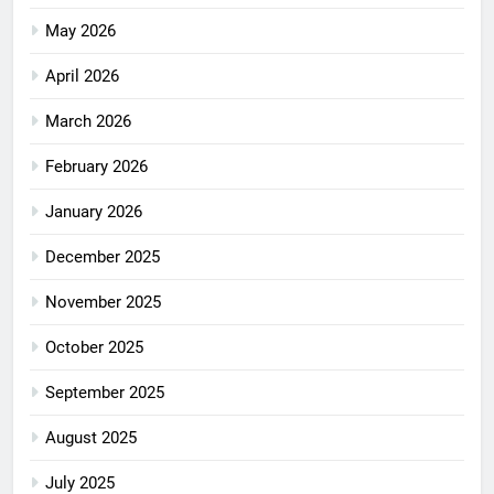
May 2026
April 2026
March 2026
February 2026
January 2026
December 2025
November 2025
October 2025
September 2025
August 2025
July 2025