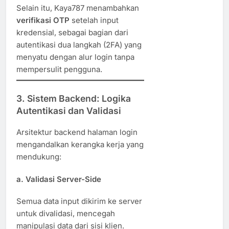
Selain itu, Kaya787 menambahkan
verifikasi OTP
setelah input
kredensial, sebagai bagian dari
autentikasi dua langkah (2FA) yang
menyatu dengan alur login tanpa
mempersulit pengguna.
3. Sistem Backend: Logika
Autentikasi dan Validasi
Arsitektur backend halaman login
mengandalkan kerangka kerja yang
mendukung:
a.
Validasi Server-Side
Semua data input dikirim ke server
untuk divalidasi, mencegah
manipulasi data dari sisi klien.