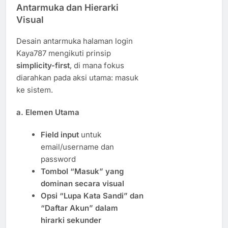
Antarmuka dan Hierarki
Visual
Desain antarmuka halaman login
Kaya787 mengikuti prinsip
simplicity-first
, di mana fokus
diarahkan pada aksi utama: masuk
ke sistem.
a.
Elemen Utama
Field input
untuk
email/username dan
password
Tombol “Masuk” yang
dominan secara visual
Opsi “Lupa Kata Sandi” dan
“Daftar Akun” dalam
hirarki sekunder