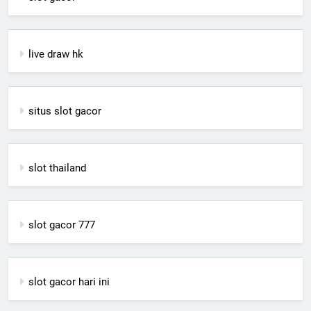
live draw hk
situs slot gacor
slot thailand
slot gacor 777
slot gacor hari ini