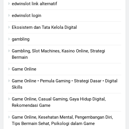
edwinslot link alternatif
edwinslot login
Ekosistem dan Tata Kelola Digital
gambling
Gambling, Slot Machines, Kasino Online, Strategi
Bermain
Game Online
Game Online • Pemula Gaming • Strategi Dasar • Digital
Skills
Game Online, Casual Gaming, Gaya Hidup Digital,
Rekomendasi Game
Game Online, Kesehatan Mental, Pengembangan Diri,
Tips Bermain Sehat, Psikologi dalam Game