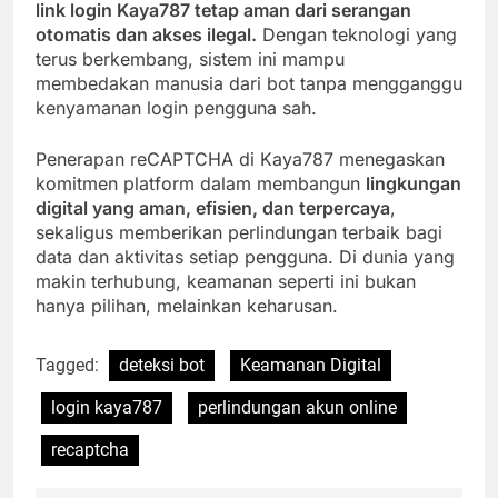
link login Kaya787 tetap aman dari serangan
otomatis dan akses ilegal.
Dengan teknologi yang
terus berkembang, sistem ini mampu
membedakan manusia dari bot tanpa mengganggu
kenyamanan login pengguna sah.
Penerapan reCAPTCHA di Kaya787 menegaskan
komitmen platform dalam membangun
lingkungan
digital yang aman, efisien, dan terpercaya
,
sekaligus memberikan perlindungan terbaik bagi
data dan aktivitas setiap pengguna. Di dunia yang
makin terhubung, keamanan seperti ini bukan
hanya pilihan, melainkan keharusan.
Tagged:
deteksi bot
Keamanan Digital
login kaya787
perlindungan akun online
recaptcha