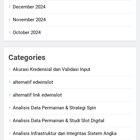
December 2024
November 2024
October 2024
Categories
Akurasi Kredensial dan Validasi Input
alternatif edwinslot
alternatif link edwinslot
Analisis Data Permainan & Strategi Spin
Analisis Data Permainan & Studi Slot Digital
Analisis Infrastruktur dan Integritas Sistem Angka