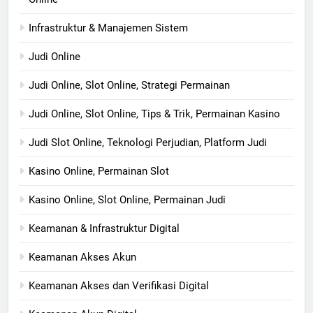
Infrastruktur & Manajemen Sistem
Judi Online
Judi Online, Slot Online, Strategi Permainan
Judi Online, Slot Online, Tips & Trik, Permainan Kasino
Judi Slot Online, Teknologi Perjudian, Platform Judi
Kasino Online, Permainan Slot
Kasino Online, Slot Online, Permainan Judi
Keamanan & Infrastruktur Digital
Keamanan Akses Akun
Keamanan Akses dan Verifikasi Digital