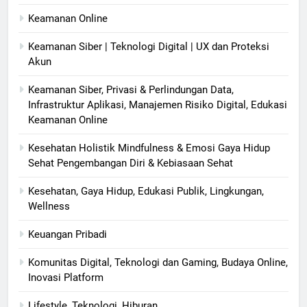
Keamanan Online
Keamanan Siber | Teknologi Digital | UX dan Proteksi
Akun
Keamanan Siber, Privasi & Perlindungan Data,
Infrastruktur Aplikasi, Manajemen Risiko Digital, Edukasi
Keamanan Online
Kesehatan Holistik Mindfulness & Emosi Gaya Hidup
Sehat Pengembangan Diri & Kebiasaan Sehat
Kesehatan, Gaya Hidup, Edukasi Publik, Lingkungan,
Wellness
Keuangan Pribadi
Komunitas Digital, Teknologi dan Gaming, Budaya Online,
Inovasi Platform
Lifestyle, Teknologi, Hiburan