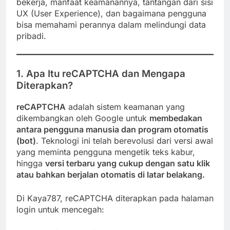
bekerja, manfaat keamanannya, tantangan dari sisi
UX (User Experience), dan bagaimana pengguna
bisa memahami perannya dalam melindungi data
pribadi.
1. Apa Itu reCAPTCHA dan Mengapa
Diterapkan?
reCAPTCHA
adalah sistem keamanan yang
dikembangkan oleh Google untuk
membedakan
antara pengguna manusia dan program otomatis
(bot)
. Teknologi ini telah berevolusi dari versi awal
yang meminta pengguna mengetik teks kabur,
hingga
versi terbaru yang cukup dengan satu klik
atau bahkan berjalan otomatis di latar belakang.
Di Kaya787, reCAPTCHA diterapkan pada halaman
login untuk mencegah: