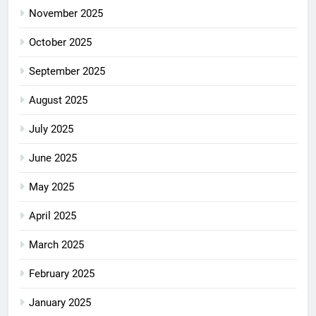
November 2025
October 2025
September 2025
August 2025
July 2025
June 2025
May 2025
April 2025
March 2025
February 2025
January 2025