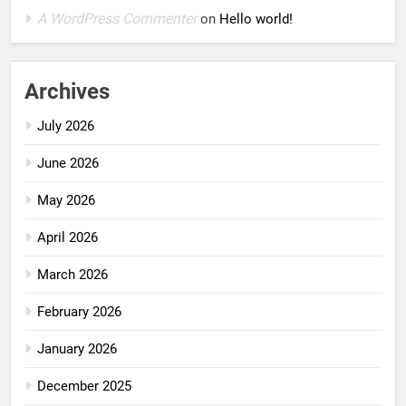
A WordPress Commenter
on
Hello world!
Archives
July 2026
June 2026
May 2026
April 2026
March 2026
February 2026
January 2026
December 2025