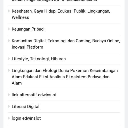
Kesehatan, Gaya Hidup, Edukasi Publik, Lingkungan,
Wellness
Keuangan Pribadi
Komunitas Digital, Teknologi dan Gaming, Budaya Online,
Inovasi Platform
Lifestyle, Teknologi, Hiburan
Lingkungan dan Ekologi Dunia Pokémon Keseimbangan
Alam Edukasi Fiksi Analisis Ekosistem Budaya dan
Alam
link alternatif edwinslot
Literasi Digital
login edwinslot