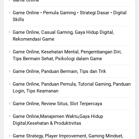
Game Online
Game Online • Pemula Gaming • Strategi Dasar • Digital
Skills
Game Online, Casual Gaming, Gaya Hidup Digital,
Rekomendasi Game
Game Online, Kesehatan Mental, Pengembangan Diri,
Tips Bermain Sehat, Psikologi dalam Game
Game Online, Panduan Bermain, Tips dan Trik
Game Online, Panduan Pemula, Tutorial Gaming, Panduan
Login, Tips Keamanan
Game Online, Review Situs, Slot Terpercaya
Game Online,Manajemen Waktu,Gaya Hidup
Digital,Kesehatan & Produktivitas
Game Strategy, Player Improvement, Gaming Mindset,