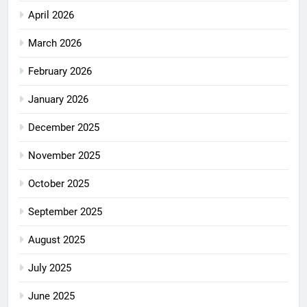
April 2026
March 2026
February 2026
January 2026
December 2025
November 2025
October 2025
September 2025
August 2025
July 2025
June 2025