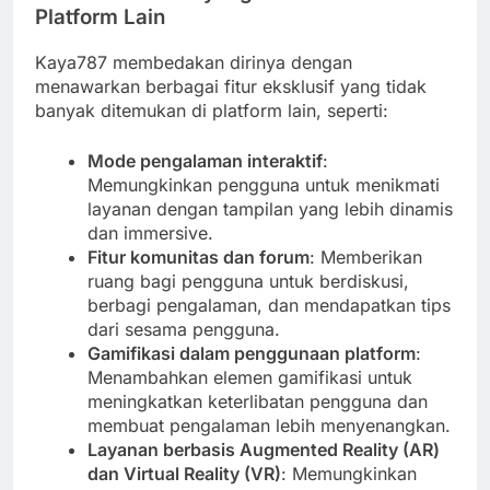
Platform Lain
Kaya787 membedakan dirinya dengan
menawarkan berbagai fitur eksklusif yang tidak
banyak ditemukan di platform lain, seperti:
Mode pengalaman interaktif
:
Memungkinkan pengguna untuk menikmati
layanan dengan tampilan yang lebih dinamis
dan immersive.
Fitur komunitas dan forum
: Memberikan
ruang bagi pengguna untuk berdiskusi,
berbagi pengalaman, dan mendapatkan tips
dari sesama pengguna.
Gamifikasi dalam penggunaan platform
:
Menambahkan elemen gamifikasi untuk
meningkatkan keterlibatan pengguna dan
membuat pengalaman lebih menyenangkan.
Layanan berbasis Augmented Reality (AR)
dan Virtual Reality (VR)
: Memungkinkan