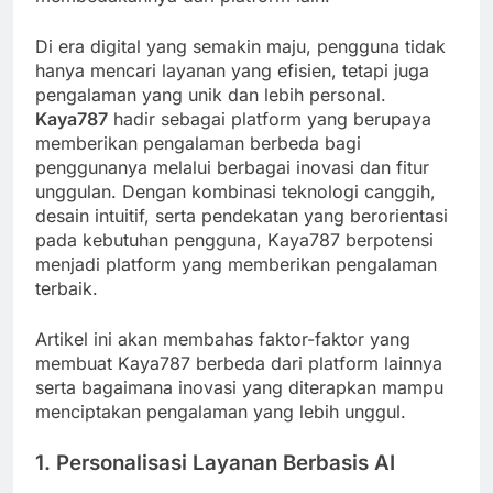
Di era digital yang semakin maju, pengguna tidak
hanya mencari layanan yang efisien, tetapi juga
pengalaman yang unik dan lebih personal.
Kaya787
hadir sebagai platform yang berupaya
memberikan pengalaman berbeda bagi
penggunanya melalui berbagai inovasi dan fitur
unggulan. Dengan kombinasi teknologi canggih,
desain intuitif, serta pendekatan yang berorientasi
pada kebutuhan pengguna, Kaya787 berpotensi
menjadi platform yang memberikan pengalaman
terbaik.
Artikel ini akan membahas faktor-faktor yang
membuat Kaya787 berbeda dari platform lainnya
serta bagaimana inovasi yang diterapkan mampu
menciptakan pengalaman yang lebih unggul.
1. Personalisasi Layanan Berbasis AI