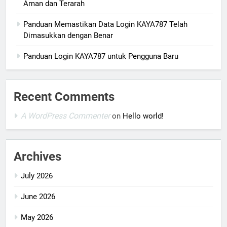
Aman dan Terarah
Panduan Memastikan Data Login KAYA787 Telah
Dimasukkan dengan Benar
Panduan Login KAYA787 untuk Pengguna Baru
Recent Comments
A WordPress Commenter
on
Hello world!
Archives
July 2026
June 2026
May 2026