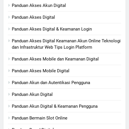
Panduan Akses Akun Digital
Panduan Akses Digital
Panduan Akses Digital & Keamanan Login
Panduan Akses Digital Keamanan Akun Online Teknologi
dan Infrastruktur Web Tips Login Platform
Panduan Akses Mobile dan Keamanan Digital
Panduan Akses Mobile Digital
Panduan Akun dan Autentikasi Pengguna
Panduan Akun Digital
Panduan Akun Digital & Keamanan Pengguna
Panduan Bermain Slot Online