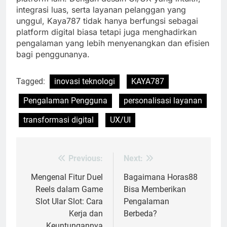
integrasi luas, serta layanan pelanggan yang
unggul, Kaya787 tidak hanya berfungsi sebagai
platform digital biasa tetapi juga menghadirkan
pengalaman yang lebih menyenangkan dan efisien
bagi penggunanya.
Tagged:
inovasi teknologi
KAYA787
Pengalaman Pengguna
personalisasi layanan
transformasi digital
UX/UI
Previous:
Next:
Post
navigation
Mengenal Fitur Duel
Bagaimana Horas88
Reels dalam Game
Bisa Memberikan
Slot Ular Slot: Cara
Pengalaman
Kerja dan
Berbeda?
Keuntungannya