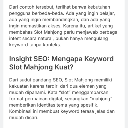
Dari contoh tersebut, terlihat bahwa kebutuhan
pengguna berbeda-beda. Ada yang ingin belajar,
ada yang ingin membandingkan, dan ada yang
ingin memastikan akses. Karena itu, artikel yang
membahas Slot Mahjong perlu menjawab berbagai
intent secara natural, bukan hanya mengulang
keyword tanpa konteks.
Insight SEO: Mengapa Keyword
Slot Mahjong Kuat?
Dari sudut pandang SEO, Slot Mahjong memiliki
kekuatan karena terdiri dari dua elemen yang
mudah dipahami. Kata “slot” menggambarkan
format permainan digital, sedangkan “mahjong”
memberikan identitas tema yang spesifik.
Kombinasi ini membuat keyword terasa jelas dan
mudah dicari.