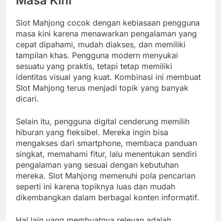
Masa Kini
Slot Mahjong cocok dengan kebiasaan pengguna
masa kini karena menawarkan pengalaman yang
cepat dipahami, mudah diakses, dan memiliki
tampilan khas. Pengguna modern menyukai
sesuatu yang praktis, tetapi tetap memiliki
identitas visual yang kuat. Kombinasi ini membuat
Slot Mahjong terus menjadi topik yang banyak
dicari.
Selain itu, pengguna digital cenderung memilih
hiburan yang fleksibel. Mereka ingin bisa
mengakses dari smartphone, membaca panduan
singkat, memahami fitur, lalu menentukan sendiri
pengalaman yang sesuai dengan kebutuhan
mereka. Slot Mahjong memenuhi pola pencarian
seperti ini karena topiknya luas dan mudah
dikembangkan dalam berbagai konten informatif.
Hal lain yang membuatnya relevan adalah