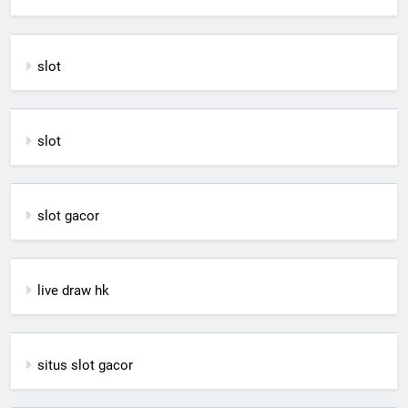
slot
slot
slot gacor
live draw hk
situs slot gacor