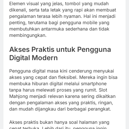
Elemen visual yang jelas, tombol yang mudah
dikenali, serta tata letak yang rapi akan membuat
pengalaman terasa lebih nyaman. Hal ini menjadi
penting, terutama bagi pengguna mobile yang
membutuhkan antarmuka sederhana dan tidak
membingungkan.
Akses Praktis untuk Pengguna
Digital Modern
Pengguna digital masa kini cenderung menyukai
akses yang cepat dan fleksibel. Mereka ingin bisa
membuka hiburan digital melalui smartphone
tanpa harus melewati proses yang rumit. Slot
Mahjong menjadi relevan karena sering dikaitkan
dengan pengalaman akses yang praktis, ringan,
dan mudah dijangkau dari berbagai perangkat.
Akses praktis bukan hanya soal halaman yang
cepat terbuka. Lebih dari itu, pengguna ingin