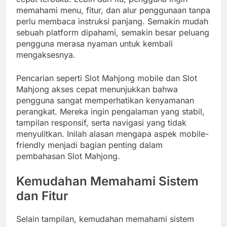
memahami menu, fitur, dan alur penggunaan tanpa
perlu membaca instruksi panjang. Semakin mudah
sebuah platform dipahami, semakin besar peluang
pengguna merasa nyaman untuk kembali
mengaksesnya.
Pencarian seperti Slot Mahjong mobile dan Slot
Mahjong akses cepat menunjukkan bahwa
pengguna sangat memperhatikan kenyamanan
perangkat. Mereka ingin pengalaman yang stabil,
tampilan responsif, serta navigasi yang tidak
menyulitkan. Inilah alasan mengapa aspek mobile-
friendly menjadi bagian penting dalam
pembahasan Slot Mahjong.
Kemudahan Memahami Sistem
dan Fitur
Selain tampilan, kemudahan memahami sistem