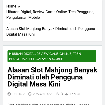
Home
Hiburan Digital, Review Game Online, Tren Pengguna,
Pengalaman Mobile
Alasan Slot Mahjong Banyak Diminati oleh Pengguna
Digital Masa Kini
HIBURAN DIGITAL, REVIEW GAME ONLINE, TREN
PENGGUNA, PENGALAMAN MOBILE
Alasan Slot Mahjong Banyak
Diminati oleh Pengguna
Digital Masa Kini
0
C381e3d
2 Months Ago
17 Mins