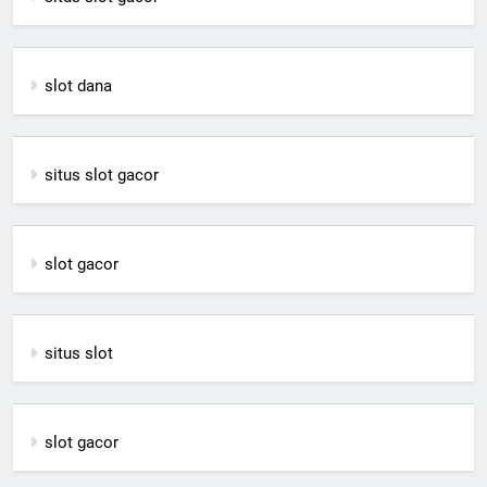
slot dana
situs slot gacor
slot gacor
situs slot
slot gacor