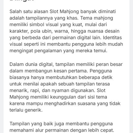
Salah satu alasan Slot Mahjong banyak diminati
adalah tampilannya yang khas. Tema mahjong
memiliki simbol visual yang kuat, mulai dari
karakter, pola ubin, warna, hingga nuansa desain
yang berbeda dari permainan digital lain. Identitas
visual seperti ini membantu pengguna lebih mudah
mengingat pengalaman yang mereka temui.
Dalam dunia digital, tampilan memiliki peran besar
dalam membangun kesan pertama. Pengguna
biasanya hanya membutuhkan beberapa detik
untuk menilai apakah sebuah tampilan terasa
menarik, rapi, dan nyaman digunakan. Slot
Mahjong memiliki keunggulan dari sisi tema
karena mampu menghadirkan suasana yang tidak
terlalu generik.
Tampilan yang baik juga membantu pengguna
memahami alur permainan dengan lebih cepat.