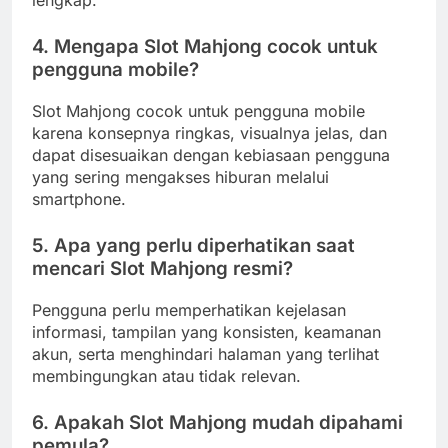
lengkap.
4. Mengapa Slot Mahjong cocok untuk
pengguna mobile?
Slot Mahjong cocok untuk pengguna mobile
karena konsepnya ringkas, visualnya jelas, dan
dapat disesuaikan dengan kebiasaan pengguna
yang sering mengakses hiburan melalui
smartphone.
5. Apa yang perlu diperhatikan saat
mencari Slot Mahjong resmi?
Pengguna perlu memperhatikan kejelasan
informasi, tampilan yang konsisten, keamanan
akun, serta menghindari halaman yang terlihat
membingungkan atau tidak relevan.
6. Apakah Slot Mahjong mudah dipahami
pemula?